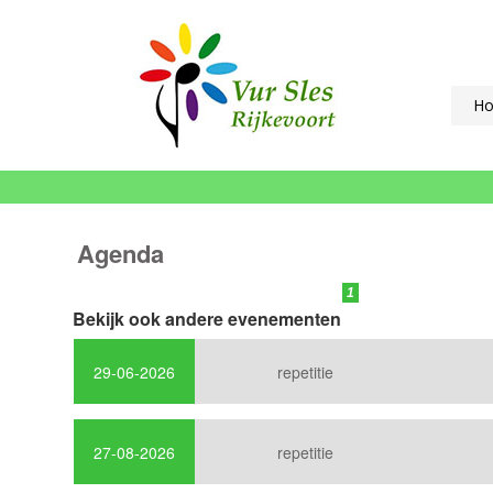
H
Agenda
1
Bekijk ook andere evenementen
2
3
29-06-2026
repetitie
4
Volgende »
27-08-2026
repetitie