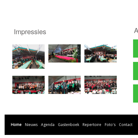
A
Impressies
Home
Nieuws
Agenda
Gastenboek
Repertoire
Foto's
Contact