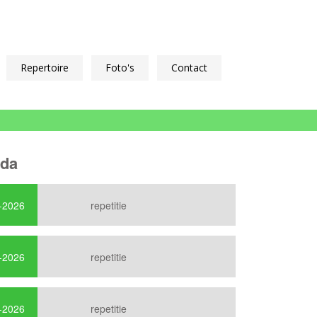
Repertoire
Foto's
Contact
da
1
-2026
repetitie
2
3
4
-2026
repetitie
Volgende »
-2026
repetitie