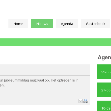
Home
Nieuws
Agenda
Gastenboek
Agen
29-06
un jubileummiddag muzikaal op. Het optreden is in
en.
27-08
10-09