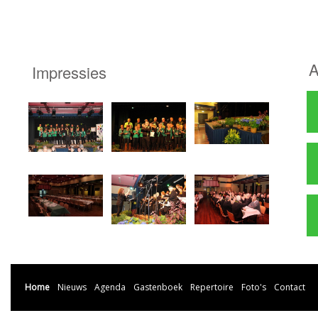
A
Impressies
Home
Nieuws
Agenda
Gastenboek
Repertoire
Foto's
Contact