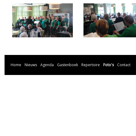
Home
Nieuws
Agenda
Gastenboek
Repertoire
Foto's
Contact