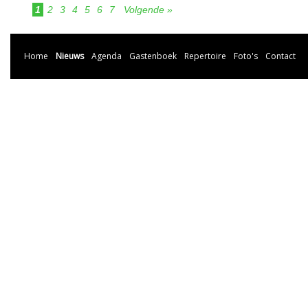
1
2
3
4
5
6
7
Volgende »
Home
Nieuws
Agenda
Gastenboek
Repertoire
Foto's
Contact